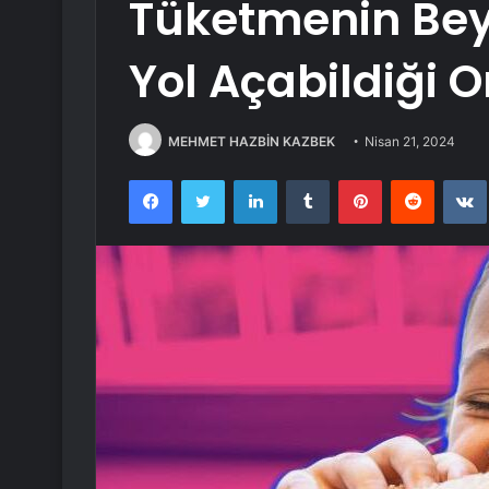
Tüketmenin Bey
Yol Açabildiği O
MEHMET HAZBİN KAZBEK
Nisan 21, 2024
Facebook
Twitter
LinkedIn
Tumblr
Pinterest
Reddit