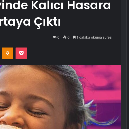
inde Kalıcı Hasara
rtaya Çıktı
0
0
1 dakika okuma süresi
VKontakte
Odnoklassniki
Pocket