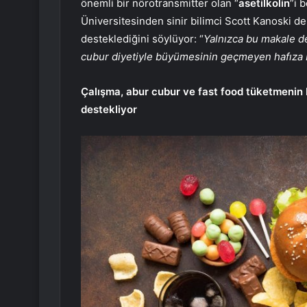
önemli bir nörotransmitter olan “
asetilkolin
”i 
Üniversitesinden sinir bilimci Scott Kanoski 
desteklediğini söylüyor: “
Yalnızca bu makale değ
cubur diyetiyle büyümesinin geçmeyen hafıza bo
Çalışma, abur cubur ve fast food tüketmenin be
destekliyor