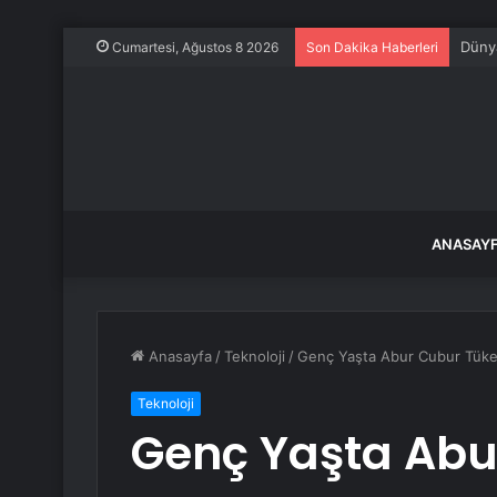
Dünya
Cumartesi, Ağustos 8 2026
Son Dakika Haberleri
ANASAY
Anasayfa
/
Teknoloji
/
Genç Yaşta Abur Cubur Tüketm
Teknoloji
Genç Yaşta Abu