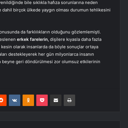
enildiğinde bile sıklıkla hafıza sorunlarına neden
de dahil birçok ülkede yaygın olması durumun tehlikesini
konusunda da farklılıkların olduğunu gözlemlemişti.
beslenen
erkek farelerin,
dişilere kıyasla daha fazla
ki kesin olarak insanlarda da böyle sonuçlar ortaya
ları destekleyerek her gün milyonlarca insanın
rin beyne geri döndürülmesi zor olumsuz etkilerinin
erest
Reddit
VKontakte
Odnoklassniki
Pocket
E-Posta ile paylaş
Yazdır