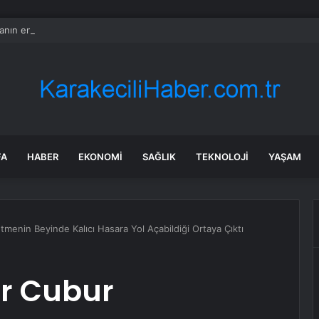
nın en uzun aktarmasız uçuşunda tarihi rekor: 24 saatten fazla havada k
FA
HABER
EKONOMI
SAĞLIK
TEKNOLOJI
YAŞAM
enin Beyinde Kalıcı Hasara Yol Açabildiği Ortaya Çıktı
r Cubur