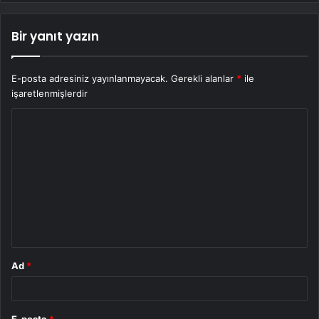
Bir yanıt yazın
E-posta adresiniz yayınlanmayacak.
Gerekli alanlar
*
ile
işaretlenmişlerdir
Y
o
r
u
m
*
Ad
*
E-posta
*