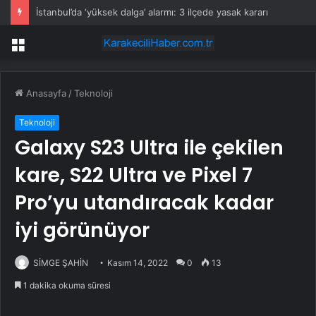
İstanbul’da ‘yüksek dalga’ alarmı: 3 ilçede yasak kararı
Menü
Anasayfa
/
Teknoloji
Teknoloji
Galaxy S23 Ultra ile çekilen
kare, S22 Ultra ve Pixel 7
Pro’yu utandıracak kadar
iyi görünüyor
SİMGE ŞAHİN
Kasım 14, 2022
0
13
1 dakika okuma süresi