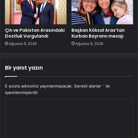
Çin ve Pakistan Arasındaki
Başkan Köksal Aras’tan
Dostluk Vurgulandı
Kurban Bayramı mesajı
Ağustos 9, 2026
Ağustos 9, 2026
Bir yanıt yazın
E-posta adresiniz yayınlanmayacak.
Gerekli alanlar
*
ile
işaretlenmişlerdir
Y
o
r
u