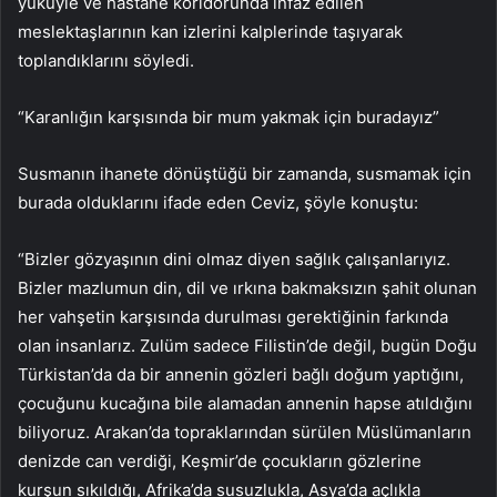
yüküyle ve hastane koridorunda infaz edilen
meslektaşlarının kan izlerini kalplerinde taşıyarak
toplandıklarını söyledi.
“Karanlığın karşısında bir mum yakmak için buradayız”
Susmanın ihanete dönüştüğü bir zamanda, susmamak için
burada olduklarını ifade eden Ceviz, şöyle konuştu:
“Bizler gözyaşının dini olmaz diyen sağlık çalışanlarıyız.
Bizler mazlumun din, dil ve ırkına bakmaksızın şahit olunan
her vahşetin karşısında durulması gerektiğinin farkında
olan insanlarız. Zulüm sadece Filistin’de değil, bugün Doğu
Türkistan’da da bir annenin gözleri bağlı doğum yaptığını,
çocuğunu kucağına bile alamadan annenin hapse atıldığını
biliyoruz. Arakan’da topraklarından sürülen Müslümanların
denizde can verdiği, Keşmir’de çocukların gözlerine
kurşun sıkıldığı, Afrika’da susuzlukla, Asya’da açlıkla