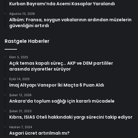
Kurban Bayramı’nda Acemi Kasaplar Yaralandı
Ağustos 10, 2026
Albüm: Fransa, soygun vakalarının ardından müzelerin
güvenliğini artırdı
Rastgele Haberler
Ekim 3, 2025
Açık temas kapalı süreç… AKP ve DEM partililer
arasında ziyaretler sürüyor
Eylül 14, 2025
İmaj Altyapı Vanspor İki Maçta 6 Puan Aldı
Şubat 12, 2026
Ankara’da toplum sağlığı için kararlı mücadele
Şubat 21, 2023
Kıbrıs, ISIAS Oteli hakkındaki yargı sürecini takip ediyor
Haziran 7, 2024
Asgari ücret artırılmalı mı?