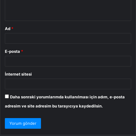
m
*
Ad
*
E-posta
*
İnternet sitesi
Daha sonraki yorumlarımda kullanılması için adım, e-posta
adresim ve site adresim bu tarayıcıya kaydedilsin.