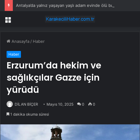
Antalya’da yalnız yaşayan yaşlı adam evinde ölü bulundu
Menü
Anasayfa
/
Haber
Haber
Erzurum’da hekim ve
sağlıkçılar Gazze için
yürüdü
DİLAN BİÇER
Mayıs 10, 2025
0
0
1 dakika okuma süresi