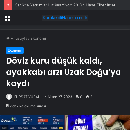
Canik’te Yatırımlar Hız Kesmiyor: 20 Bin Hane Fiber İnternete Kavuşuyor
Menü
Anasayfa
/
Ekonomi
Ekonomi
Döviz kuru düşük kaldı,
ayakkabı arzı Uzak Doğu’ya
kaydı
KÜRŞAT VURAL
Nisan 27, 2023
0
2
2 dakika okuma süresi