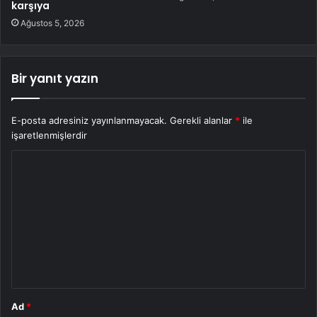
karşıya
Ağustos 5, 2026
Bir yanıt yazın
E-posta adresiniz yayınlanmayacak.
Gerekli alanlar
*
ile
işaretlenmişlerdir
Y
o
r
u
m
*
Ad
*