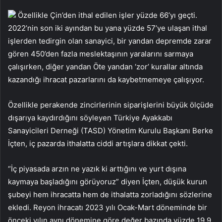
Özellikle Çin’den ithal edilen işler yüzde 66’yı geçti.
2022’nin son iki ayından bu yana yüzde 57’ye ulaşan ithal
işlerden tedirgin olan sanayici, bir yandan depremde zarar
gören 450’den fazla meslektaşının yaralarını sarmaya
çalışırken, diğer yandan Öte yandan ‘zor’ kurallar altında
kazandığı ihracat pazarlarını da kaybetmemeye çalışıyor.
Özellikle perakende zincirlerinin siparişlerini büyük ölçüde
dışarıya kaydırdığını söyleyen Türkiye Ayakkabı
Sanayicileri Derneği (TASD) Yönetim Kurulu Başkanı Berke
İçten, iç pazarda ithalatta ciddi artışlara dikkat çekti.
“İç piyasada arzın ne yazık ki arttığını ve yurt dışına
kaymaya başladığını görüyoruz” diyen İçten, düşük kurun
şubeyi hem ihracatta hem de ithalatta zorladığını sözlerine
ekledi. Reyon ihracatı 2023 yılı Ocak-Mart döneminde bir
önceki yılın aynı dönemine göre değer bazında yüzde 19,9