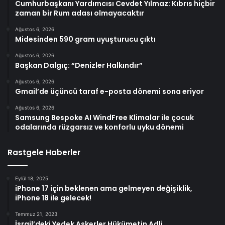
Cumhurbaşkanı Yardımcısı Cevdet Yılmaz: Kıbrıs hiçbir
zaman bir Rum adası olmayacaktır
Ağustos 6, 2026
Midesinden 590 gram uyuşturucu çıktı
Ağustos 6, 2026
Başkan Dalgıç: “Denizler Halkındır”
Ağustos 6, 2026
Gmail’de üçüncü taraf e-posta dönemi sona eriyor
Ağustos 6, 2026
Samsung Bespoke AI WindFree Klimalar ile çocuk
odalarında rüzgarsız ve konforlu uyku dönemi
Rastgele Haberler
Eylül 18, 2025
iPhone 17 için beklenen ama gelmeyen değişiklik,
iPhone 18 ile gelecek!
Temmuz 21, 2023
İsrail’deki Yedek Askerler Hükümetin Adli