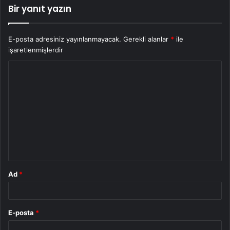
Bir yanıt yazın
E-posta adresiniz yayınlanmayacak.
Gerekli alanlar
*
ile
işaretlenmişlerdir
Y
o
r
u
m
*
Ad
*
E-posta
*