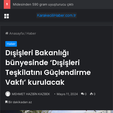
Midesinden 590 gram uyuşturucu çıktı
Menü
Anasayfa
/
Haber
Haber
Dışişleri Bakanlığı
bünyesinde ‘Dışişleri
Teşkilatını Güçlendirme
Vakfı’ kurulacak
MEHMET HAZBİN KAZBEK
Mayıs 11, 2024
0
0
Bir dakikadan az