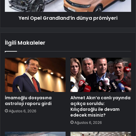
Yeni Opel Grandland’in dünya prömiyeri
İlgili Makaleler
İmamoğlu dosyasına
Ahmet Akın’a canlı yayında
astroloji raporu girdi
açıkça soruldu:
Kılıçdaroğlu ile devam
Ağustos 6, 2026
edecek misiniz?
Ağustos 6, 2026