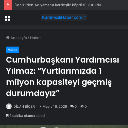
Denizli’den Adıyaman’a kardeşlik köprüsü kuruldu
Menü
Anasayfa
/
Haber
Haber
Cumhurbaşkanı Yardımcısı
Yılmaz: “Yurtlarımızda 1
milyon kapasiteyi geçmiş
durumdayız”
DİLAN BİÇER
Mayıs 16, 2026
0
0
2 dakika okuma süresi