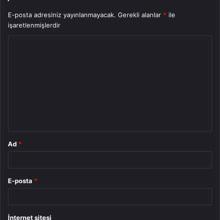
E-posta adresiniz yayınlanmayacak.
Gerekli alanlar
*
ile
işaretlenmişlerdir
Y
o
r
u
m
*
Ad
*
E-posta
*
İnternet sitesi