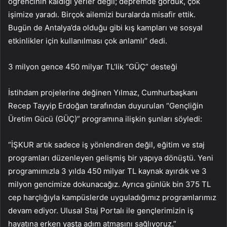
öğrencinin kaldığı yerler değil; depremde gördük, çok
işimize yaradı. Birçok ailemizi buralarda misafir ettik.
Bugün de Antalya’da olduğu gibi kış kampları ve sosyal
etkinlikler için kullanılması çok anlamlı” dedi.
3 milyon gence 450 milyar TL’lik “GÜÇ” desteği
İstihdam projelerine değinen Yılmaz, Cumhurbaşkanı
Recep Tayyip Erdoğan tarafından duyurulan “Gençliğin
Üretim Gücü (GÜÇ)” programına ilişkin şunları söyledi:
“İŞKUR artık sadece iş yönlendiren değil, eğitim ve staj
programları düzenleyen gelişmiş bir yapıya dönüştü. Yeni
programımızla 3 yılda 450 milyar TL kaynak ayırdık ve 3
milyon gencimize dokunacağız. Ayrıca günlük bin 375 TL
cep harçlığıyla kampüslerde uyguladığımız programlarımız
devam ediyor. Ulusal Staj Portalı ile gençlerimizin iş
hayatına erken yaşta adım atmasını sağlıyoruz.”