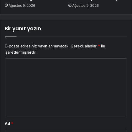
Ağustos 9, 2026
Ağustos 9, 2026
Bir yanıt yazın
E-posta adresiniz yayınlanmayacak.
Gerekli alanlar
*
ile
işaretlenmişlerdir
Y
o
r
u
m
*
Ad
*