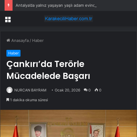
Antalya’da yalnız yaşayan yaşlı adam evinde ölü bulundu
Menü
Anasayfa
/
Haber
Haber
Çankırı’da Terörle
Mücadelede Başarı
NURCAN BAYRAM
Ocak 20, 2026
0
0
1 dakika okuma süresi