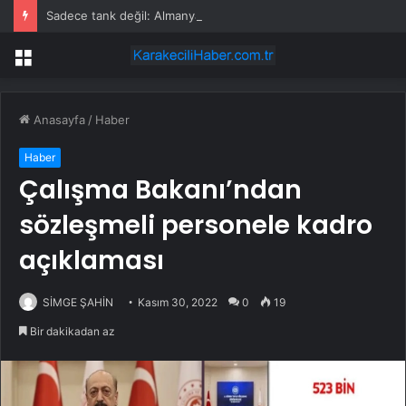
Sadece tank değil: Almanya’nın yeni savaş planı dikkat çekti
Menü
Anasayfa
/
Haber
Haber
Çalışma Bakanı’ndan
sözleşmeli personele kadro
açıklaması
SİMGE ŞAHİN
Kasım 30, 2022
0
19
Bir dakikadan az