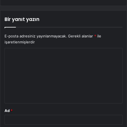
Bir yanıt yazın
E-posta adresiniz yayınlanmayacak.
Gerekli alanlar
*
ile
işaretlenmişlerdir
Y
o
r
u
m
*
Ad
*