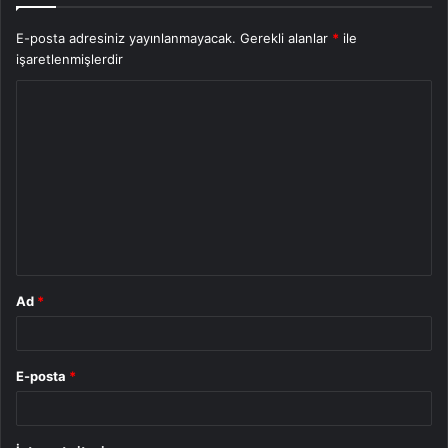
E-posta adresiniz yayınlanmayacak.
Gerekli alanlar
*
ile
işaretlenmişlerdir
Y
o
r
u
m
*
Ad
*
E-posta
*