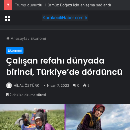
Trump duyurdu: Hürmüz Boğazı için anlaşma sağlandı
Menü
Anasayfa
/
Ekonomi
Ekonomi
Çalışan refahı dünyada
birinci, Türkiye’de dördüncü
HİLAL ÖZTÜRK
Nisan 7, 2023
0
5
2 dakika okuma süresi