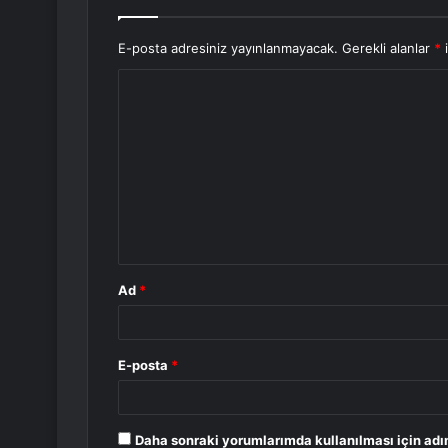
E-posta adresiniz yayınlanmayacak.
Gerekli alanlar
*
i
Y
o
r
u
m
*
Ad
*
E-posta
*
Daha sonraki yorumlarımda kullanılması için adı