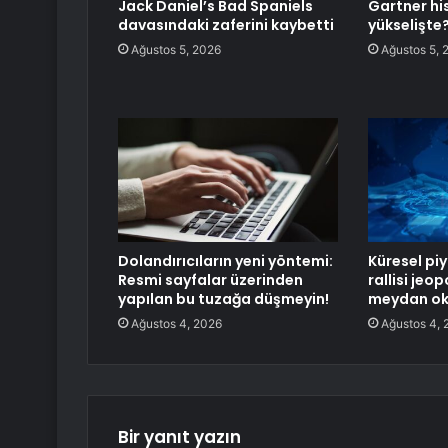
Jack Daniel’s Bad Spaniels
Gartner hi
davasındaki zaferini kaybetti
yükselişte
Ağustos 5, 2026
Ağustos 5, 
Dolandırıcıların yeni yöntemi:
Küresel pi
Resmi sayfalar üzerinden
rallisi jeop
yapılan bu tuzağa düşmeyin!
meydan ok
Ağustos 4, 2026
Ağustos 4, 
Bir yanıt yazın