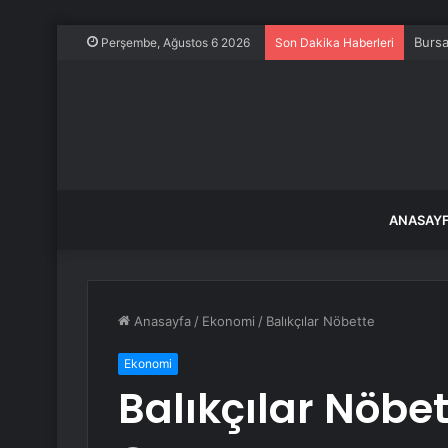
Bursa
Perşembe, Ağustos 6 2026
Son Dakika Haberleri
ANASAY
Anasayfa
/
Ekonomi
/
Balıkçılar Nöbette
Ekonomi
Balıkçılar Nöbe