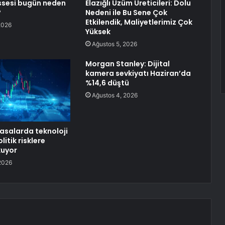
ssesi bugün neden
Elazığlı Üzüm Üreticileri: Dolu
?
Nedeni ile Bu Sene Çok
Etkilendik, Maliyetlerimiz Çok
2026
Yüksek
Ağustos 5, 2026
Morgan Stanley: Dijital
kamera sevkiyatı Haziran’da
%14,6 düştü
Ağustos 4, 2026
yasalarda teknoloji
olitik risklere
uyor
2026