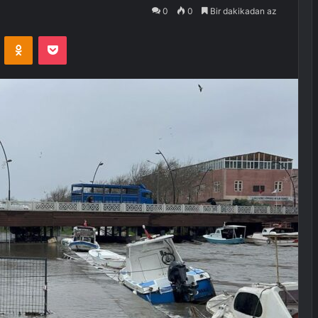
0
0
Bir dakikadan az
VKontakte
Odnoklassniki
Pocket