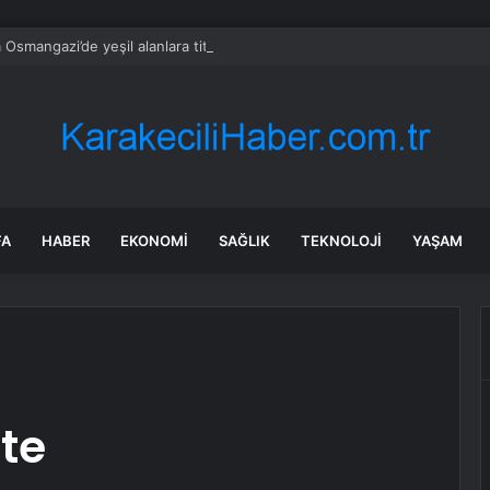
 Osmangazi’de yeşil alanlara titiz koruma
FA
HABER
EKONOMI
SAĞLIK
TEKNOLOJI
YAŞAM
tte