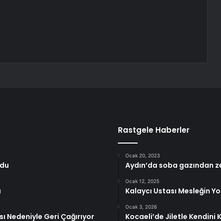
Rastgele Haberler
Ocak 20, 2023
ldu
Aydın’da soba gazından ze
Ocak 12, 2025
a
Kalaycı Ustası Mesleğin Y
Ocak 3, 2026
sı Nedeniyle Geri Çağırıyor
Kocaeli’de Jiletle Kendin