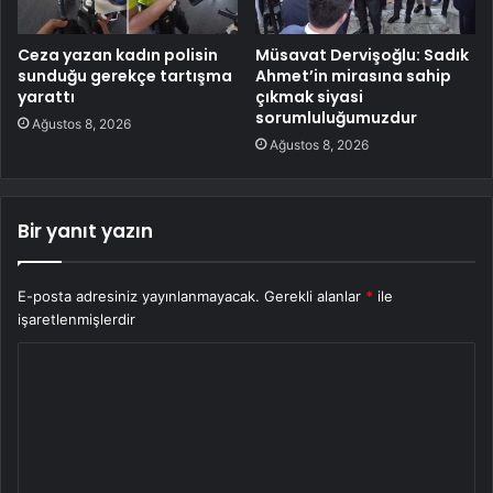
Ceza yazan kadın polisin
Müsavat Dervişoğlu: Sadık
sunduğu gerekçe tartışma
Ahmet’in mirasına sahip
yarattı
çıkmak siyasi
sorumluluğumuzdur
Ağustos 8, 2026
Ağustos 8, 2026
Bir yanıt yazın
E-posta adresiniz yayınlanmayacak.
Gerekli alanlar
*
ile
işaretlenmişlerdir
Y
o
r
u
m