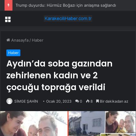
Trump duyurdu: Hürmüz Boğazı için anlaşma sağlandı
Menü
Anasayfa
/
Haber
Haber
Aydın’da soba gazından
zehirlenen kadın ve 2
çocuğu toprağa verildi
SİMGE ŞAHİN
Ocak 20, 2023
0
8
Bir dakikadan az