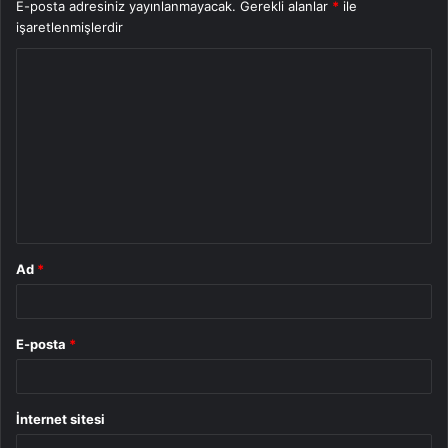
E-posta adresiniz yayınlanmayacak.
Gerekli alanlar
*
ile
işaretlenmişlerdir
Y
o
r
u
m
*
Ad
*
E-posta
*
İnternet sitesi