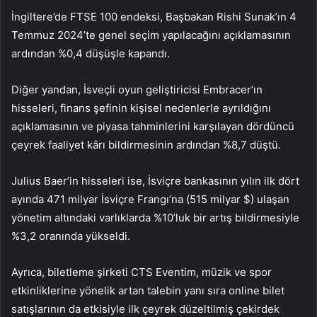
İngiltere’de
FTSE 100
endeksi, Başbakan Rishi Sunak’ın 4
Temmuz 2024’te genel seçim yapılacağını açıklamasının
ardından %0,4 düşüşle kapandı.
Diğer yandan, İsveçli oyun geliştiricisi Embracer’ın
hisseleri, finans şefinin kişisel nedenlerle ayrıldığını
açıklamasının ve piyasa tahminlerini karşılayan dördüncü
çeyrek faaliyet kârı bildirmesinin ardından %8,7 düştü.
Julius Baer’in hisseleri ise, İsviçre bankasının yılın ilk dört
ayında 471 milyar İsviçre Frangı’na (515 milyar $) ulaşan
yönetim altındaki varlıklarda %10’luk bir artış bildirmesiyle
%3,2 oranında yükseldi.
Ayrıca, biletleme şirketi CTS Eventim, müzik ve spor
etkinliklerine yönelik artan talebin yanı sıra online bilet
satışlarının da etkisiyle ilk çeyrek düzeltilmiş çekirdek