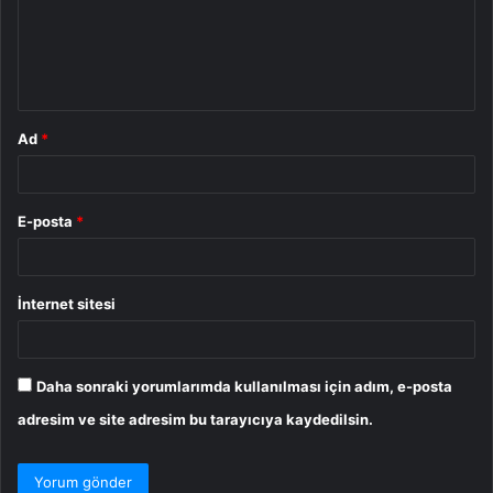
u
m
*
Ad
*
E-posta
*
İnternet sitesi
Daha sonraki yorumlarımda kullanılması için adım, e-posta
adresim ve site adresim bu tarayıcıya kaydedilsin.