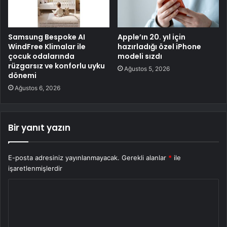
Samsung Bespoke AI
Apple’ın 20. yıl için
WindFree Klimalar ile
hazırladığı özel iPhone
çocuk odalarında
modeli sızdı
rüzgarsız ve konforlu uyku
Ağustos 5, 2026
dönemi
Ağustos 6, 2026
Bir yanıt yazın
E-posta adresiniz yayınlanmayacak.
Gerekli alanlar
*
ile
işaretlenmişlerdir
Y
o
r