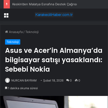
Murat Ongun CHP’den istifa etti
Menü
Anasayfa
/
Teknoloji
Teknoloji
Asus ve Acer’in Almanya’da
bilgisayar satışı yasaklandı:
Sebebi Nokia
NURCAN BAYRAM
Şubat 18, 2026
0
0
1 dakika okuma süresi