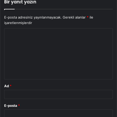
Bir yanıt yazın
E-posta adresiniz yayınlanmayacak.
Gerekli alanlar
*
ile
işaretlenmişlerdir
Y
o
r
u
m
*
Ad
*
E-posta
*