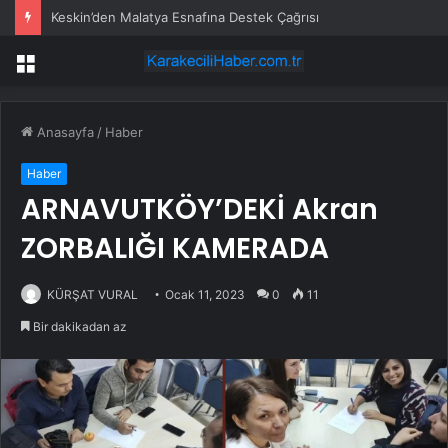
Keskin’den Malatya Esnafına Destek Çağrısı
Menü
Anasayfa
/
Haber
Haber
ARNAVUTKÖY’DEKİ Akran
ZORBALIĞI KAMERADA
KÜRŞAT VURAL
Ocak 11, 2023
0
11
Bir dakikadan az