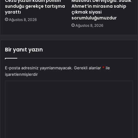
Ceza yazan kadın polisin
Müsavat Dervişoğlu: Sadık
sunduğu gerekçe tartışma
Ahmet’in mirasına sahip
yarattı
çıkmak siyasi
sorumluluğumuzdur
Ağustos 8, 2026
Ağustos 8, 2026
Bir yanıt yazın
E-posta adresiniz yayınlanmayacak.
Gerekli alanlar
*
ile
işaretlenmişlerdir
Y
o
r
u
m
*