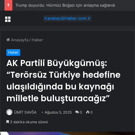
Trump duyurdu: Hürmüz Boğazı için anlaşma sağlandı
Menü
Anasayfa
/
Haber
Haber
AK Partili Büyükgümüş:
“Terörsüz Türkiye hedefine
ulaşıldığında bu kaynağı
milletle buluşturacağız”
ÜMİT SAVĞA
Ağustos 5, 2025
0
0
3 dakika okuma süresi