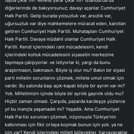
fayda çıkar mı? Millete yarar çıkar mı? İstanbul’da da
diğerlerinde de bakıyorsunuz; davayı açanlar Cumhuriyet
Halk Partili. Gelip burada yolsuzluk var, arsızlık var,
uğursuzluk var diye mahkemelere müracat eden, kanıtları
getiren Cumhuriyet Halk Partili. Muhatapları Cumhuriyet
Halk Partili. Davaya müdahil olanlar Cumhuriyet Halk
Partili. Kendi içlerindeki rant mücadelesini, kendi
içlerindeki koltuk mücadelesini siyasetin merkezine
taşımaya çalışıyorlar. ve istiyorlar ki, yargı da bunu
araştırmasın, bakmasın. Böyle iş olur mu? Bakın bir siyasi
parti milletin sorunlarını çözmek, millete umut olmak için
vardır. Bu salonda başı açık-kapalı böyle bir ayrım var mı?
Yok. Milletimizin içinde böyle bir ayrılık gayrılık oldu mu?
Hiçbir zaman olmadı. Çarşıda, pazarda kardeşçe yüzlerce
yıl bu inançla yaşamadık mı? Yaşadık. Ama Cumhuriyet
Halk Partisi sorunları çözmek, vizyonuyla Türkiye’nin
kalkınması için fikir ortaya koymak bunun için yok. ya ne
için var? Kendi içlerindeki milleti bölecekler, harcayacaklar.