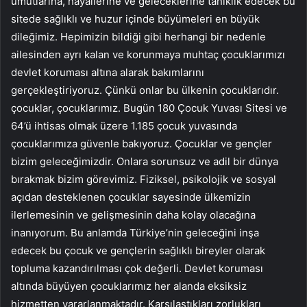
umutlarına, hayallerine ve geleceklerine tanıklık edecek bu
sitede sağlıklı ve huzur içinde büyümeleri en büyük
dileğimiz. Hepimizin bildiği gibi herhangi bir nedenle
ailesinden ayrı kalan ve korunmaya muhtaç çocuklarımızı
devlet koruması altına alarak bakımlarını
gerçekleştiriyoruz. Çünkü onlar bu ülkenin çocuklarıdır.
çocuklar, çocuklarımız. Bugün 180 Çocuk Yuvası Sitesi ve
64’ü ihtisas olmak üzere 1.185 çocuk yuvasında
çocuklarımıza güvenle bakıyoruz. Çocuklar ve gençler
bizim geleceğimizdir. Onlara sorunsuz ve adil bir dünya
bırakmak bizim görevimiz. Fiziksel, psikolojik ve sosyal
açıdan desteklenen çocuklar sayesinde ülkemizin
ilerlemesinin ve gelişmesinin daha kolay olacağına
inanıyorum. Bu anlamda Türkiye’nin geleceğini inşa
edecek bu çocuk ve gençlerin sağlıklı bireyler olarak
topluma kazandırılması çok değerli. Devlet koruması
altında büyüyen çocuklarımız her alanda eksiksiz
hizmetten yararlanmaktadır. Karşılaştıkları zorlukları