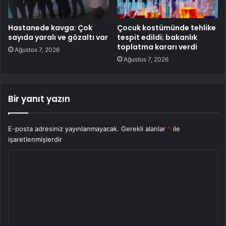
Hastanede kavga: Çok
Çocuk kostümünde tehlike
sayıda yaralı ve gözaltı var
tespit edildi; bakanlık
toplatma kararı verdi
Ağustos 7, 2026
Ağustos 7, 2026
Bir yanıt yazın
E-posta adresiniz yayınlanmayacak.
Gerekli alanlar
*
ile
işaretlenmişlerdir
Y
o
r
u
m