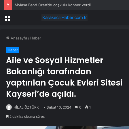
Mylasa Band Ören’de coşkulu konser verdi
Menü
Anasayfa
/
Haber
Haber
Aile ve Sosyal Hizmetler
Bakanlığı tarafından
yaptırılan Çocuk Evleri Sitesi
Kayseri’de açıldı.
HİLAL ÖZTÜRK
Şubat 10, 2024
0
1
2 dakika okuma süresi