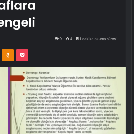
aflara
engeli
0
4
1 dakika okuma süresi
VKontakte
Odnoklassniki
Pocket