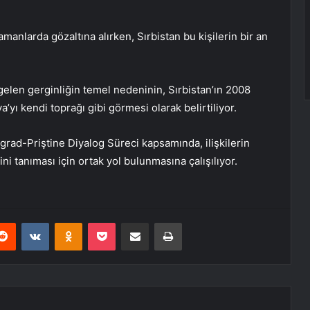
zamanlarda gözaltına alırken, Sırbistan bu kişilerin bir an
ya gelen gerginliğin temel nedeninin, Sırbistan’ın 2008
a’yı kendi toprağı gibi görmesi olarak belirtiliyor.
rad-Priştine Diyalog Süreci kapsamında, ilişkilerin
ni tanıması için ortak yol bulunmasına çalışılıyor.
erest
Reddit
VKontakte
Odnoklassniki
Pocket
E-Posta ile paylaş
Yazdır