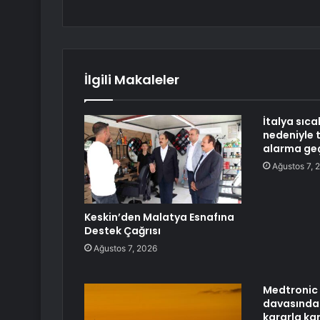
İlgili Makaleler
İtalya sıc
nedeniyle 
alarma geç
Ağustos 7, 
Keskin’den Malatya Esnafına
Destek Çağrısı
Ağustos 7, 2026
Medtronic 
davasında 
kararla kar