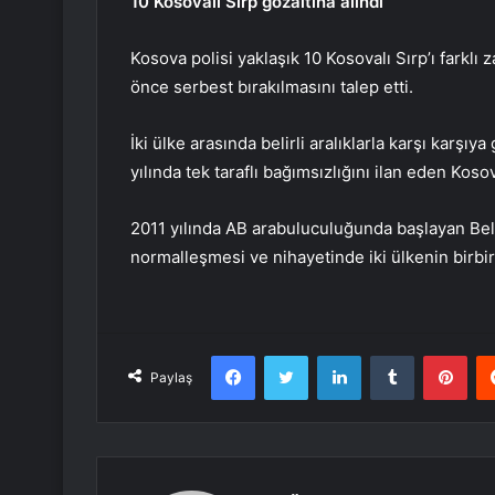
10 Kosovalı Sırp gözaltına alındı
Kosova polisi yaklaşık 10 Kosovalı Sırp’ı farklı 
önce serbest bırakılmasını talep etti.
İki ülke arasında belirli aralıklarla karşı karşı
yılında tek taraflı bağımsızlığını ilan eden Kosov
2011 yılında AB arabuluculuğunda başlayan Belg
normalleşmesi ve nihayetinde iki ülkenin birbiri
Facebook
Twitter
LinkedIn
Tumblr
Pint
Paylaş