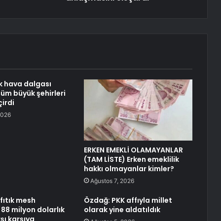
ak hava dalgası
tüm büyük şehirleri
irdi
2026
ERKEN EMEKLİ OLAMAYANLAR
(TAM LİSTE) Erken emeklilik
hakkı olmayanlar kimler?
Ağustos 7, 2026
fıtık mesh
Özdağ: PKK affıyla millet
88 milyon dolarlık
olarak yine aldatıldık
şı karşıya