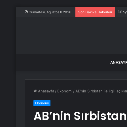
Dünya
Cumartesi, Ağustos 8 2026
Son Dakika Haberleri
ANASAY
Anasayfa
/
Ekonomi
/
AB’nin Sırbistan ile ilgili açık
Ekonomi
AB’nin Sırbistan i