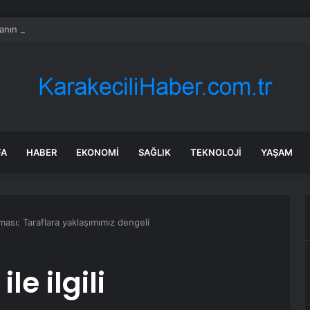
nın en uzun aktarmasız uçuşunda tarihi rekor: 24 saatten fazla havada k
FA
HABER
EKONOMI
SAĞLIK
TEKNOLOJI
YAŞAM
laması: Taraflara yaklaşımımız dengeli
le ilgili