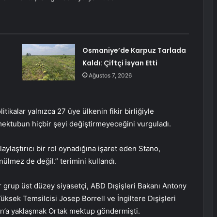
Osmaniye’de Karpuz Tarlada
Kaldı: Çiftçi İsyan Etti
Ağustos 7, 2026
tikalar yalnızca 27 üye ülkenin fikir birliğiyle
ı mektubun hiçbir şeyi değiştirmeyeceğini vurguladı.
ylaştırıcı bir rol oynadığına işaret eden Stano,
nülmez de değil.” terimini kullandı.
 grup üst düzey siyasetçi, ABD Dışişleri Bakanı Antony
Yüksek Temsilcisi Josep Borrell ve İngiltere Dışişleri
stan’a yaklaşmak Ortak mektup göndermişti.