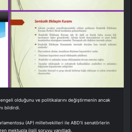
 dengeli olduğunu ve politikalarını değiştirmenin ancak
 bildirdi.
mentosu (AP) milletvekilleri ile ABD’li senatörlerin
iren mektupla ilgili soruyu yanıtladı.