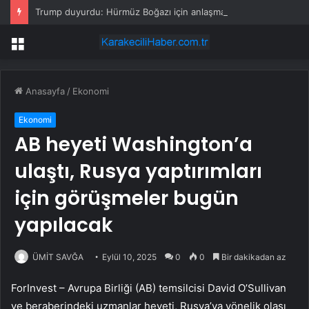
Trump duyurdu: Hürmüz Boğazı için anlaşma sağlandı
Menü
Anasayfa
/
Ekonomi
Ekonomi
AB heyeti Washington’a
ulaştı, Rusya yaptırımları
için görüşmeler bugün
yapılacak
ÜMİT SAVĞA
Eylül 10, 2025
0
0
Bir dakikadan az
ForInvest – Avrupa Birliği (AB) temsilcisi David O’Sullivan
ve beraberindeki uzmanlar heyeti, Rusya’ya yönelik olası