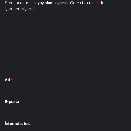
E-posta adresiniz yayınlanmayacak.
Gerekli alanlar
*
ile
işaretlenmişlerdir
Y
o
r
u
m
*
Ad
*
E-posta
*
İnternet sitesi