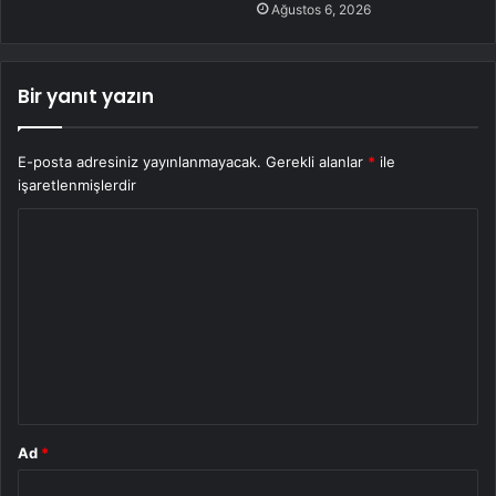
Ağustos 6, 2026
Bir yanıt yazın
E-posta adresiniz yayınlanmayacak.
Gerekli alanlar
*
ile
işaretlenmişlerdir
Y
o
r
u
m
*
Ad
*