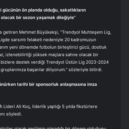
ici gücünün ön planda olduğu, sakatlıkların
 olacak bir sezon yaşamak dileğiyle”
ile getiren Mehmet Büyükekşi, “Trendyol Muhteşem Lig,
igde sarsıntı felaketi nedeniyle 20 kadromuzun
ım yeni dönemde futbolun birleştirici gücü, dostluk
z, izlenebilirliği yüksek maçlara sahne olacak bir
 bizlere destek verdiği Trendyol Üstün Lig 2023-2024
 gruplarımıza başarılar diliyorum.” sözleriyle bitirdi.
şünürken tarihi bir sponsorluk anlaşmasına imza
ideri Ali Koç, liderlik yaptığı 5 yılda fikstürlere
ını söyledi.
ticiler olarak gerilimin olmadığı bir dönem olduğunu