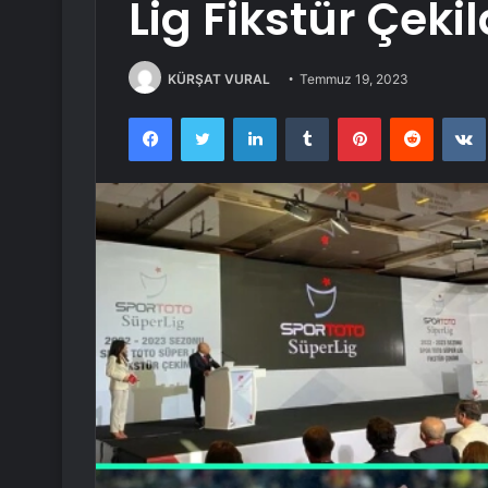
Lig Fikstür Çekil
KÜRŞAT VURAL
Temmuz 19, 2023
Facebook
Twitter
LinkedIn
Tumblr
Pinterest
Reddit