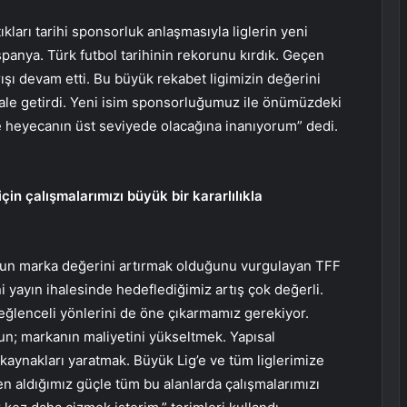
ları tarihi sponsorluk anlaşmasıyla liglerin yeni
spanya. Türk futbol tarihinin rekorunu kırdık. Geçen
şı devam etti. Bu büyük rekabet ligimizin değerini
 hale getirdi. Yeni isim sponsorluğumuz ile önümüzdeki
e heyecanın üst seviyede olacağına inanıyorum” dedi.
in çalışmalarımızı büyük bir kararlılıkla
unun marka değerini artırmak olduğunu vurgulayan TFF
i yayın ihalesinde hedeflediğimiz artış çok değerli.
 eğlenceli yönlerini de öne çıkarmamız gerekiyor.
n; markanın maliyetini yükseltmek. Yapısal
kaynakları yaratmak. Büyük Lig’e ve tüm liglerimize
n aldığımız güçle tüm bu alanlarda çalışmalarımızı