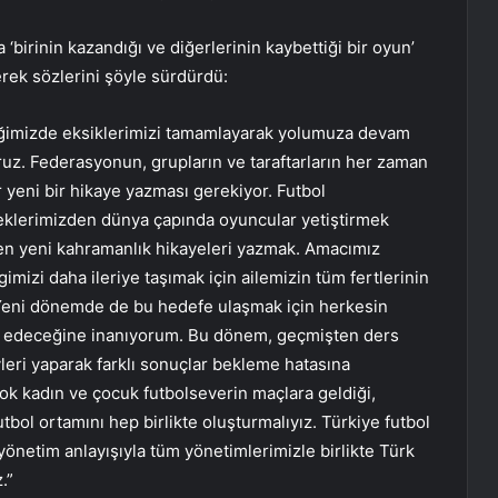
 ‘birinin kazandığı ve diğerlerinin kaybettiği bir oyun’
erek sözlerini şöyle sürdürdü:
tiğimizde eksiklerimizi tamamlayarak yolumuza devam
uz. Federasyonun, grupların ve taraftarların her zaman
r yeni bir hikaye yazması gerekiyor. Futbol
eklerimizden dünya çapında oyuncular yetiştirmek
iren yeni kahramanlık hikayeleri yazmak. Amacımız
imizi daha ileriye taşımak için ailemizin tüm fertlerinin
Yeni dönemde de bu hedefe ulaşmak için herkesin
t edeceğine inanıyorum. Bu dönem, geçmişten ders
eyleri yaparak farklı sonuçlar bekleme hatasına
çok kadın ve çocuk futbolseverin maçlara geldiği,
utbol ortamını hep birlikte oluşturmalıyız. Türkiye futbol
z yönetim anlayışıyla tüm yönetimlerimizle birlikte Türk
.”