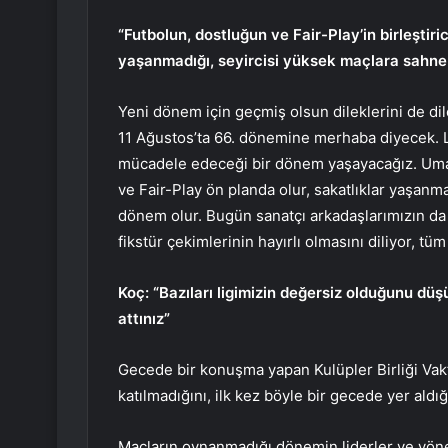
“Futbolun, dostluğun ve Fair-Play’in birleştir
yaşanmadığı, seyircisi yüksek maçlara sahne
Yeni dönem için geçmiş olsun dileklerini de d
11 Ağustos’ta 66. dönemine merhaba diyecek. L
mücadele edeceği bir dönem yaşayacağız. Umar
ve Fair-Play ön planda olur, sakatlıklar yaşanma
dönem olur. Bugün sanatçı arkadaşlarımızın da
fikstür çekimlerinin hayırlı olmasını diliyor, tüm
Koç: “Bazıları ligimizin değersiz olduğunu dü
attınız”
Gecede bir konuşma yapan Kulüpler Birliği Vakfı L
katılmadığını, ilk kez böyle bir gecede yer aldığ
Maçların oynanmadığı dönemin liderler ve yöne