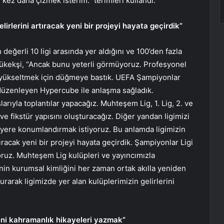
r kez daha çizmek isterim.” terimleri kullandı.
irlerini artıracak yeni bir projeyi hayata geçirdik”
ğerli 10 ligi arasında yer aldığını ve 100’den fazla
ükekşi, “Ancak bunu yeterli görmüyoruz. Profesyonel
ni yükseltmek için düğmeye bastık. UEFA Şampiyonlar
n düzenleyen Hypercube ile anlaşma sağladık.
rıyla toplantılar yapacağız. Muhteşem Lig, 1. Lig, 2. ve
e fikstür yapısını oluşturacağız. Diğer yandan ligimizi
i yere konumlandırmak istiyoruz. Bu anlamda ligimizin
ıracak yeni bir projeyi hayata geçirdik. Şampiyonlar Ligi
oruz. Muhteşem Lig kulüpleri ve yayıncımızla
nin kurumsal kimliğini her zaman ortak akılla yeniden
rarak ligimizde yer alan kulüplerimizin gelirlerini
yeni kahramanlık hikayeleri yazmak”