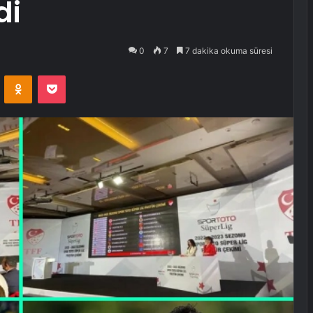
di
0
7
7 dakika okuma süresi
VKontakte
Odnoklassniki
Pocket