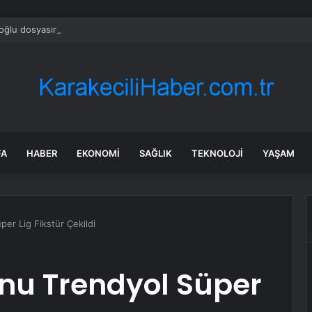
ğlu dosyasına astroloji raporu girdi
FA
HABER
EKONOMI
SAĞLIK
TEKNOLOJI
YAŞAM
r Lig Fikstür Çekildi
nu Trendyol Süper