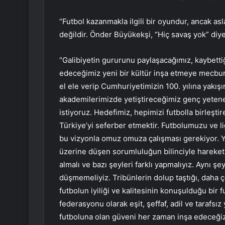
“Futbol kazanmakla ilgili bir oyundur, ancak asla
değildir. Önder Büyükekşi, “Hiç savaş yok” diy
“Galibiyetin gururunu paylaşacağımız, kaybet
edeceğimiz yeni bir kültür inşa etmeye mecbur
el ele verip Cumhuriyetimizin 100. yılına yakışı
akademilerimizde yetiştireceğimiz genç yeten
istiyoruz. Hedefimiz, hepimizi futbolla birleşt
Türkiye’yi seferber etmektir. Futbolumuzu ve lig
bu vizyonla omuz omuza çalışması gerekiyor. 
üzerine düşen sorumluluğun bilinciyle hareke
almalı ve bazı şeyleri farklı yapmalıyız. Aynı ş
düşmemeliyiz. Tribünlerin dolup taştığı, daha 
futbolun iyiliği ve kalitesinin konuşulduğu bir f
federasyonu olarak eşit, şeffaf, adil ve tarafsı
futboluna olan güveni her zaman inşa edeceğiz