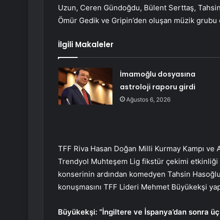
Uzun, Ceren Gündoğdu, Bülent Serttaş, Tahsin
Ömür Gedik ve Gripin’den oluşan müzik grubu da
İlgili Makaleler
İmamoğlu dosyasına
astroloji raporu girdi
Ağustos 6, 2026
TFF Riva Hasan Doğan Milli Kurmay Kampı ve 
Trendyol Muhteşem Lig fikstür çekimi etkinliğ
konserinin ardından komedyen Tahsin Hasoğlu’
konuşmasını TFF Lideri Mehmet Büyükekşi yap
Büyükekşi: “İngiltere ve İspanya’dan sonra ü