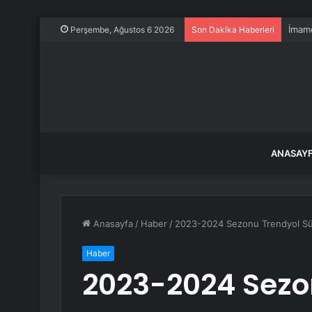
İmamo
Perşembe, Ağustos 6 2026
Son Dakika Haberleri
ANASAY
Anasayfa
/
Haber
/
2023-2024 Sezonu Trendyol Süpe
Haber
2023-2024 Sezo