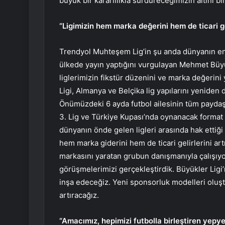
büyük bir kararlılıkla sürdüreceğimizin altını bi
“Ligimizin hem marka değerini hem de ticari gel
Trendyol Muhteşem Lig’in şu anda dünyanın en de
ülkede yayın yaptığını vurgulayan Mehmet Büy
liglerimizin fikstür düzenini ve marka değeri
Ligi, Almanya ve Belçika lig yapılarını yenide
Önümüzdeki 6 ayda futbol ailesinin tüm paydaşla
3. Lig ve Türkiye Kupası’nda oynanacak format v
dünyanın önde gelen ligleri arasında hak ettiğ
hem marka giderini hem de ticari gelirlerini art
markasını yaratan grubun danışmanıyla çalışıy
görüşmelerimizi gerçekleştirdik. Büyükler Ligi’
inşa edeceğiz. Yeni sponsorluk modelleri oluştu
artıracağız.
“Amacımız, hepimizi futbolla birleştiren yep