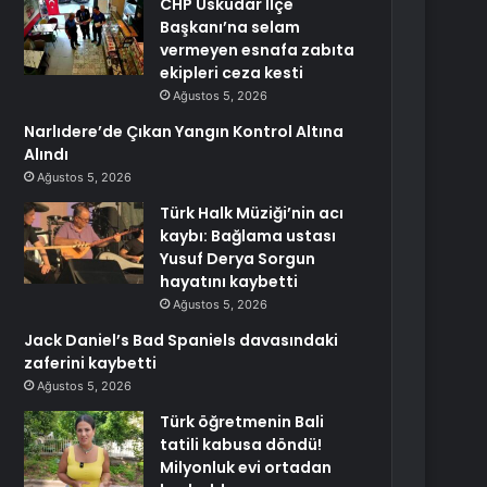
CHP Üsküdar İlçe
Başkanı’na selam
vermeyen esnafa zabıta
ekipleri ceza kesti
Ağustos 5, 2026
Narlıdere’de Çıkan Yangın Kontrol Altına
Alındı
Ağustos 5, 2026
Türk Halk Müziği’nin acı
kaybı: Bağlama ustası
Yusuf Derya Sorgun
hayatını kaybetti
Ağustos 5, 2026
Jack Daniel’s Bad Spaniels davasındaki
zaferini kaybetti
Ağustos 5, 2026
Türk öğretmenin Bali
tatili kabusa döndü!
Milyonluk evi ortadan